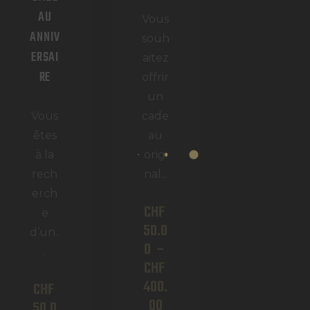
AU
Vous
ANNIV
souh
ERSAI
aitez
RE
offrir
un
Vous
cade
êtes
au
à la
origi
rech
nal...
erch
CHF
e
50
.
0
d’un..
0
–
.
CHF
400
.
CHF
00
50
.
0