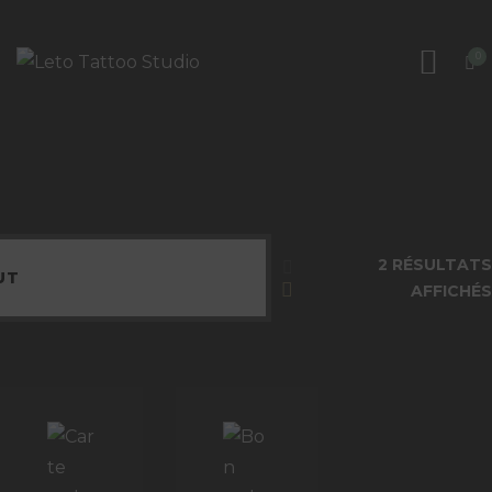
ACCUEIL
0
QUI SOMMES NOUS
LETO TATTOO STUDIO
Salon de tatouage haut de gamme en Suisse
NOS BONS CADEAUX
FORMATION TATOUAGE
BLOG
2 RÉSULTATS
AFFICHÉS
CONTACT