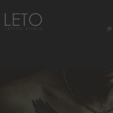
ACCUEIL
QUI SOMMES NOUS
LETO TATTOO
0
NOS BONS CADEAUX
Salon de tatouage haut de 
FORMATION TATOUAGE
BLOG
CONTACT