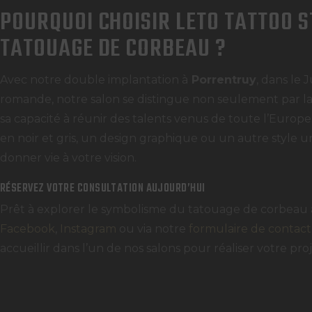
POURQUOI CHOISIR LETO TATTOO 
TATOUAGE DE CORBEAU ?
Avec notre double implantation à
Porrentruy
, dans le J
romande, notre salon se distingue non seulement par la
sa capacité à réunir des talents venus de toute l’Europe.
en noir et gris, un design graphique ou un autre style 
donner vie à votre vision.
RÉSERVEZ VOTRE CONSULTATION AUJOURD’HUI
Prêt à explorer le symbolisme du tatouage de corbeau
Facebook
,
Instagram
ou via notre
formulaire de contact
accueillir dans l’un de nos salons pour réaliser votre pro