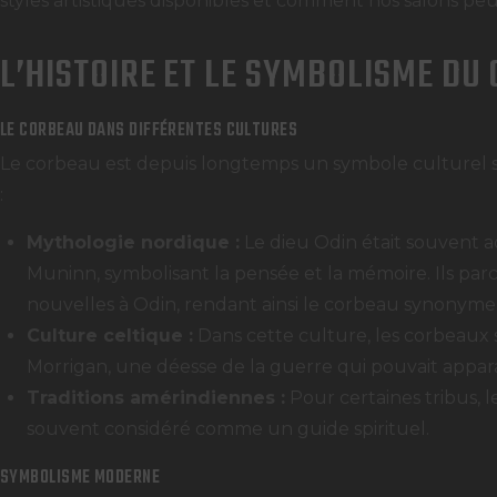
styles artistiques disponibles et comment nos salons peu
L’HISTOIRE ET LE SYMBOLISME DU
LE CORBEAU DANS DIFFÉRENTES CULTURES
Le corbeau est depuis longtemps un symbole culturel sig
:
Mythologie nordique :
Le dieu Odin était souvent
Muninn, symbolisant la pensée et la mémoire. Ils par
nouvelles à Odin, rendant ainsi le corbeau synonyme
Culture celtique :
Dans cette culture, les corbeaux s
Morrigan, une déesse de la guerre qui pouvait appar
Traditions amérindiennes :
Pour certaines tribus, l
souvent considéré comme un guide spirituel.
SYMBOLISME MODERNE