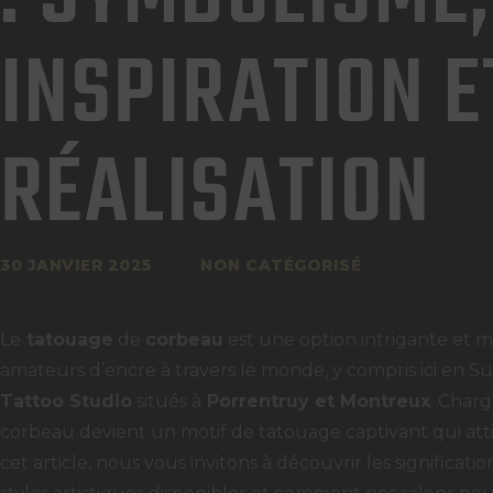
INSPIRATION E
RÉALISATION
30 JANVIER 2025
NON CATÉGORISÉ
Le
tatouage
de
corbeau
est une option intrigante et 
amateurs d’encre à travers le monde, y compris ici en Su
Tattoo Studio
situés à
Porrentruy et Montreux
. Char
corbeau devient un motif de tatouage captivant qui atti
cet article, nous vous invitons à découvrir les significa