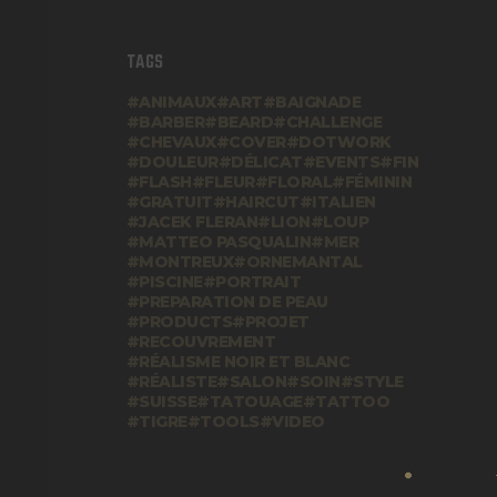
TAGS
ANIMAUX
ART
BAIGNADE
BARBER
BEARD
CHALLENGE
CHEVAUX
COVER
DOTWORK
DOULEUR
DÉLICAT
EVENTS
FIN
FLASH
FLEUR
FLORAL
FÉMININ
GRATUIT
HAIRCUT
ITALIEN
JACEK FLERAN
LION
LOUP
MATTEO PASQUALIN
MER
MONTREUX
ORNEMANTAL
PISCINE
PORTRAIT
PREPARATION DE PEAU
PRODUCTS
PROJET
RECOUVREMENT
RÉALISME NOIR ET BLANC
RÉALISTE
SALON
SOIN
STYLE
SUISSE
TATOUAGE
TATTOO
TIGRE
TOOLS
VIDEO