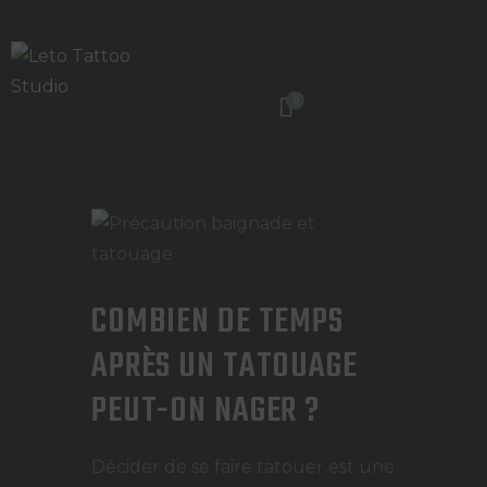
LETO TATTOO STUDIO
0
Salon de tatouage haut de gamme en Suisse
ACCUEIL
QUI SOMMES NOUS
NOS BONS CADEAUX
COMBIEN DE TEMPS
FORMATION TATOUAGE
APRÈS UN TATOUAGE
BLOG
PEUT-ON NAGER ?
CONTACT
Décider de se faire tatouer est une