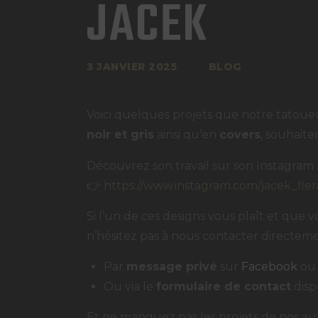
JACEK
3 JANVIER 2025
BLOG
Voici quelques projets que notre tatou
noir et gris
ainsi qu’en
covers
, souhaiter
Découvrez son travail sur son Instagram 
👉
https://www.instagram.com/jacek_fler
Si l’un de ces designs vous plaît et que
n’hésitez pas à nous contacter directeme
Par
message privé
sur
Facebook
o
Ou via le
formulaire de contact
disp
Et ne manquez pas les projets de nos aut