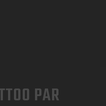
ACCUEIL
QUI SOMMES NOUS
LETO TATTOO STUDIO
NOS BONS CADEAUX
Salon de tatouage haut de gamme en Suisse
FORMATION TATOUAGE
BLOG
CONTACT
TTOO PAR