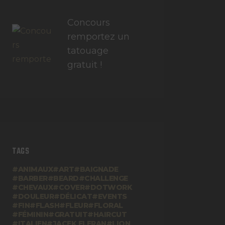
Concours
remportez un
tatouage
gratuit !
TAGS
ANIMAUX
ART
BAIGNADE
BARBER
BEARD
CHALLENGE
CHEVAUX
COVER
DOTWORK
DOULEUR
DÉLICAT
EVENTS
FIN
FLASH
FLEUR
FLORAL
FÉMININ
GRATUIT
HAIRCUT
ITALIEN
JACEK FLERAN
LION