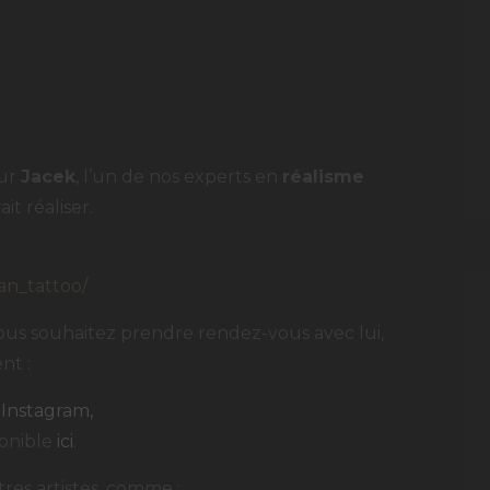
eur
Jacek
, l’un de nos experts en
réalisme
ait réaliser.
:
an_tattoo/
 vous souhaitez prendre rendez-vous avec lui,
nt :
u
Instagram,
onible
ici
.
res artistes, comme :