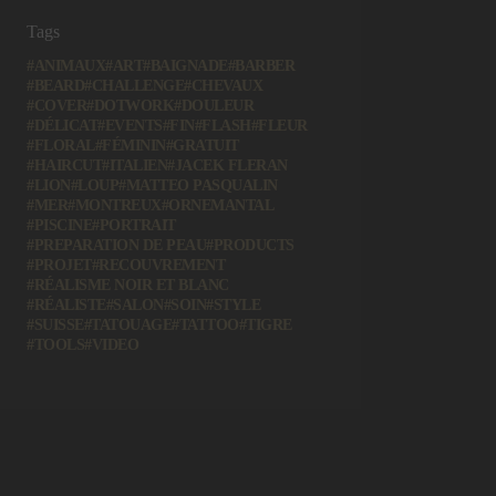
Tags
ANIMAUX
ART
BAIGNADE
BARBER
BEARD
CHALLENGE
CHEVAUX
COVER
DOTWORK
DOULEUR
DÉLICAT
EVENTS
FIN
FLASH
FLEUR
FLORAL
FÉMININ
GRATUIT
HAIRCUT
ITALIEN
JACEK FLERAN
LION
LOUP
MATTEO PASQUALIN
MER
MONTREUX
ORNEMANTAL
PISCINE
PORTRAIT
PREPARATION DE PEAU
PRODUCTS
PROJET
RECOUVREMENT
RÉALISME NOIR ET BLANC
RÉALISTE
SALON
SOIN
STYLE
SUISSE
TATOUAGE
TATTOO
TIGRE
TOOLS
VIDEO